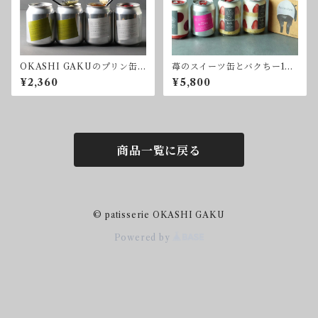
OKASHI GAKUのプリン缶2
苺のスイーツ缶とバクちー1箱
種 4缶セット(P4set)
セット(苺set1)
¥2,360
¥5,800
商品一覧に戻る
© patisserie OKASHI GAKU
Powered by