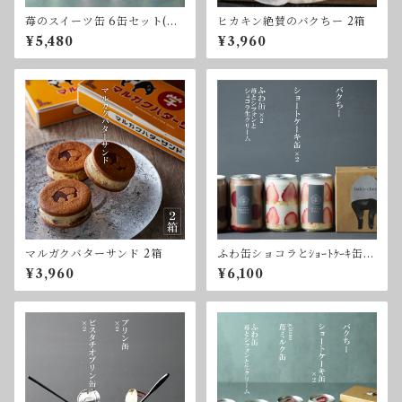
苺のスイーツ缶 6缶セット(苺s
ヒカキン絶賛のバクちー 2箱
et3)
¥5,480
¥3,960
マルガクバターサンド 2箱
ふわ缶ショコラとｼｮｰﾄｹｰｷ缶、
バクちーセット(CH7)
¥3,960
¥6,100