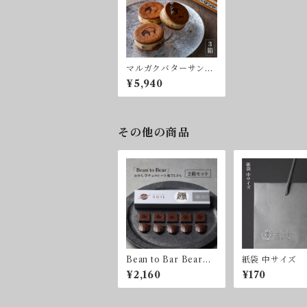
マルガクバターサンド
3箱
¥5,940
その他の商品
Bean to Bar Bear〜
紙袋 中サイズ
おかし学チョコレート
¥2,160
¥170
73.1%〜 2箱セット