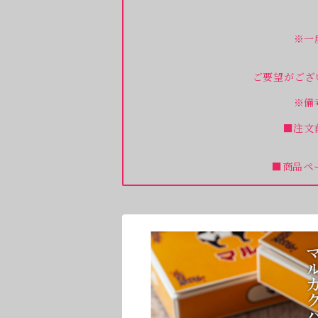
※一
ご要望がござ
※備
■注文
■商品ペ