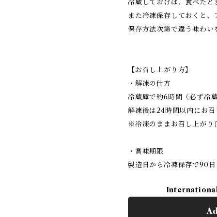
冷蔵しておけば、食べたと
また冷凍保存しておくと、
保存方法次第で違う味わい
【お召し上がり方】
・解凍の仕方
冷蔵庫で約6時間（必ず冷
解凍後は24時間以内にお
※冷凍のままお召し上がり
・賞味期限
製造日から冷凍保存で90日
Internationa
Ad