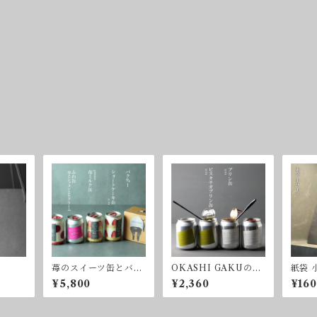
苺のスイーツ缶とバク
OKASHI GAKUのプ
紙袋 
ちー1箱セット(苺set1)
リン缶2種 4缶セット
¥5,800
¥2,360
¥160
(P4set)