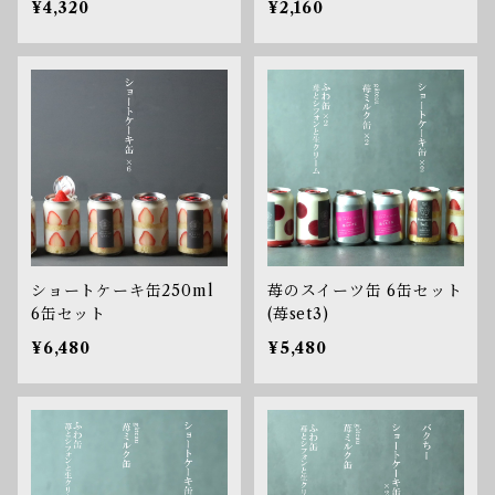
¥4,320
¥2,160
ショートケーキ缶250ml
苺のスイーツ缶 6缶セット
6缶セット
(苺set3)
¥6,480
¥5,480