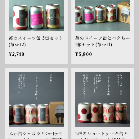
苺のスイーツ缶 3缶セット
苺のスイーツ缶とバクちー
(苺set2)
1箱セット(苺set1)
¥2,740
¥5,800
ふわ缶ショコラとｼｮｰﾄｹｰｷ
2種のショートケーキ缶と