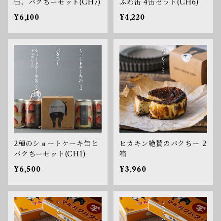
缶、バクちーセット(CH7)
ふわ缶 4缶セット(CH6)
¥6,100
¥4,220
2種のショートケーキ缶と
ヒカキン絶賛のバクちー 2
バクちーセット(CH1)
箱
¥6,500
¥3,960